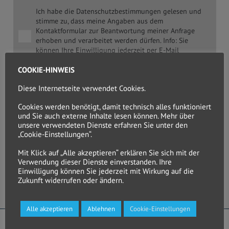
Ich habe die Datenschutzbestimmungen gelesen und
stimme zu, dass meine Angaben aus dem
Kontaktformular zur Beantwortung meiner Anfrage
erhoben und verarbeitet werden dürfen. Info: Sie
können Ihre Einwilligung jederzeit per E-Mail
widerrufen.
COOKIE-HINWEIS
Bitte tragen Sie das Ergebnis unten ein:
21 - 13 = ?
Diese Internetseite verwendet Cookies.
Cookies werden benötigt, damit technisch alles funktioniert
und Sie auch externe Inhalte lesen können. Mehr über
Spam-Schutz! | Dies ist nötig, um automatisierte Prozesse zu
unsere verwendeten Dienste erfahren Sie unter den
unterbinden.
„Cookie-Einstellungen“.
Absenden
Mit Klick auf „Alle akzeptieren“ erklären Sie sich mit der
Verwendung dieser Dienste einverstanden. Ihre
Einwilligung können Sie jederzeit mit Wirkung auf die
Weitere Infos zum Umgang mit Nutzerdaten finden in unserer
Zukunft widerrufen oder ändern.
Datenschutzerklärung
.
DSGVO MAP
Alle akzeptieren
Ablehnen
Cookie-Einstellungen